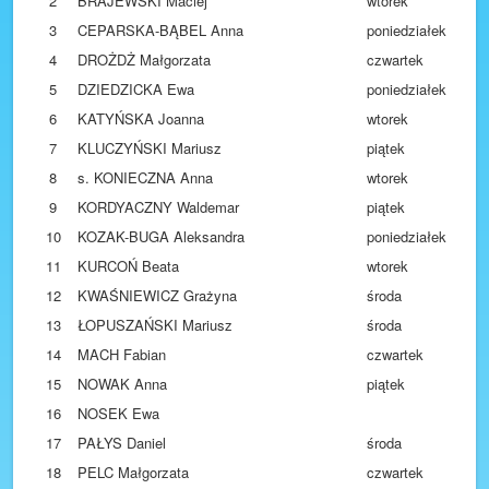
2
BRAJEWSKI Maciej
wtorek
3
CEPARSKA-BĄBEL Anna
poniedziałek
4
DROŻDŻ Małgorzata
czwartek
5
DZIEDZICKA Ewa
poniedziałek
6
KATYŃSKA Joanna
wtorek
7
KLUCZYŃSKI Mariusz
piątek
8
s. KONIECZNA Anna
wtorek
9
KORDYACZNY Waldemar
piątek
10
KOZAK-BUGA Aleksandra
poniedziałek
11
KURCOŃ Beata
wtorek
12
KWAŚNIEWICZ Grażyna
środa
13
ŁOPUSZAŃSKI Mariusz
środa
14
MACH Fabian
czwartek
15
NOWAK Anna
piątek
16
NOSEK Ewa
17
PAŁYS Daniel
środa
18
PELC Małgorzata
czwartek