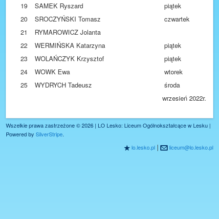
19
SAMEK Ryszard
piątek
20
SROCZYŃSKI Tomasz
czwartek
21
RYMAROWICZ Jolanta
22
WERMIŃSKA Katarzyna
piątek
23
WOLAŃCZYK Krzysztof
piątek
24
WOWK Ewa
wtorek
25
WYDRYCH Tadeusz
środa
wrzesień 2022r.
Wszelkie prawa zastrzeżone © 2026 | LO Lesko: Liceum Ogólnokształcące w Lesku |
Powered by
SilverStripe
.
|
lo.lesko.pl
liceum@lo.lesko.pl
R
@