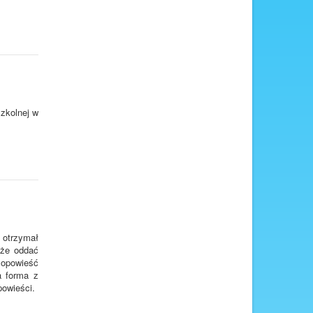
Szkolnej w
 otrzymał
kże oddać
ą opowieść
a forma z
powieści.