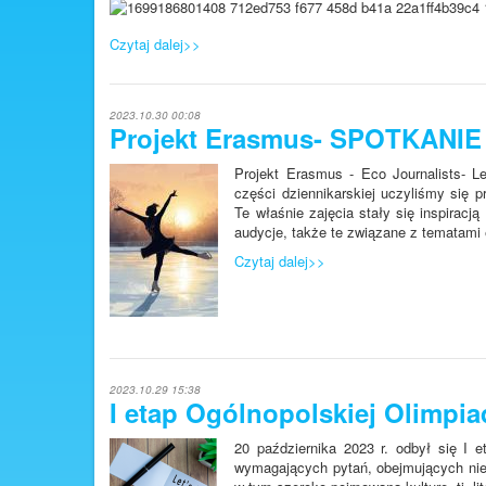
Czytaj dalej>>
2023.10.30 00:08
Projekt Erasmus- SPOTKAN
Projekt Erasmus - Eco Journalists- Le
części dziennikarskiej uczyliśmy się 
Te właśnie zajęcia stały się inspira
audycje, także te związane z tematami
Czytaj dalej>>
2023.10.29 15:38
I etap Ogólnopolskiej Olimpi
20 października 2023 r. odbył się I 
wymagających pytań, obejmujących nie 