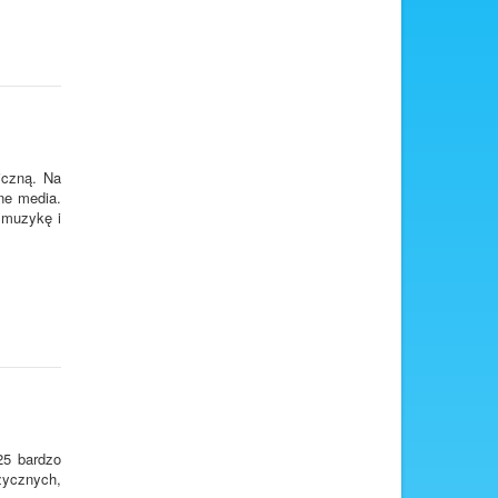
iczną. Na
ne media.
 muzykę i
25 bardzo
zycznych,