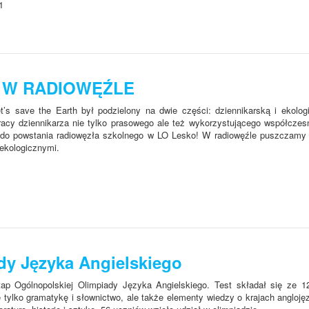
IE W RADIOWĘŹLE
t’s save the Earth był podzielony na dwie części: dziennikarską i ekolog
pracy dziennikarza nie tylko prasowego ale też wykorzystującego współczes
cją do powstania radiowęzła szkolnego w LO Lesko! W radiowęźle puszczamy
 ekologicznymi.
ady Języka Angielskiego
etap Ogólnopolskiej Olimpiady Języka Angielskiego. Test składał się ze 1
tylko gramatykę i słownictwo, ale także elementy wiedzy o krajach
angloję