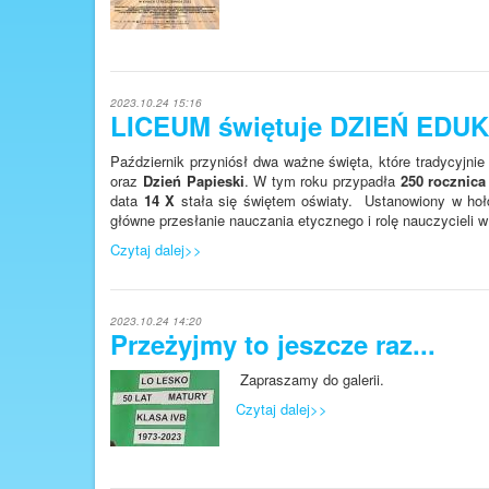
2023.10.24 15:16
LICEUM świętuje DZIEŃ EDU
Październik przyniósł dwa ważne święta, które tradycyjn
oraz
Dzień Papieski
. W tym roku przypadła
250 rocznic
data
14 X
stała się świętem oświaty. Ustanowiony w hoł
główne przesłanie nauczania etycznego i rolę nauczycieli 
Czytaj dalej>>
2023.10.24 14:20
Przeżyjmy to jeszcze raz...
Zapraszamy do galerii.
Czytaj dalej>>