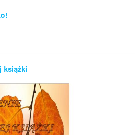
ko!
 książki