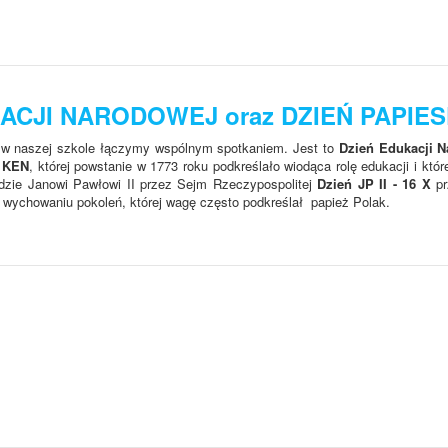
KACJI NARODOWEJ oraz DZIEŃ PAPIES
ie w naszej szkole łączymy wspólnym spotkaniem. Jest to
Dzień Edukacji 
a KEN
, której powstanie w 1773 roku podkreślało wiodąca rolę edukacji i któr
dzie Janowi Pawłowi II przez Sejm Rzeczypospolitej
Dzień JP II - 16 X
pr
w wychowaniu pokoleń, której wagę często podkreślał papież Polak.