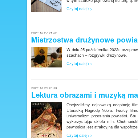
w tym szeroko pojmowaną kulturę, tj. lit
Czytaj dalej>>
2023.10.27 21:02
Mistrzostwa drużynowe powia
W dniu 25 października 2023r. przeprow
szachach – rozgrywki drużynowe.
Czytaj dalej>>
2023.10.25 20:39
Lektura obrazami i muzyką 
Obejrzeliśmy najnowszą adaptację fi
Literacką Nagrodę Nobla. Twórcy fil
uniwersalizm przesłania powieści. Stu
wykorzystując dzieła min. Chełmońsk
pewnością jest atrakcyjna dla współcze
Czytaj dalej>>