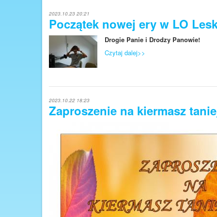
2023.10.23 20:21
Początek nowej ery w LO Les
Drogie Panie i Drodzy Panowie!
Czytaj dalej>>
2023.10.22 18:23
Zaproszenie na kiermasz taniej