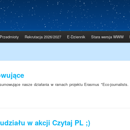
Przedmioty
Rekrutacja 2026/2027
E-Dziennik
Stara wersja WWW
owujące
dsumowujące nasze działania w ramach projektu Erasmus "Eco-journalists.
działu w akcji Czytaj PL ;)