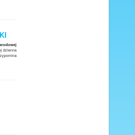
KI
Narodowej
ej dzienna
zypomina