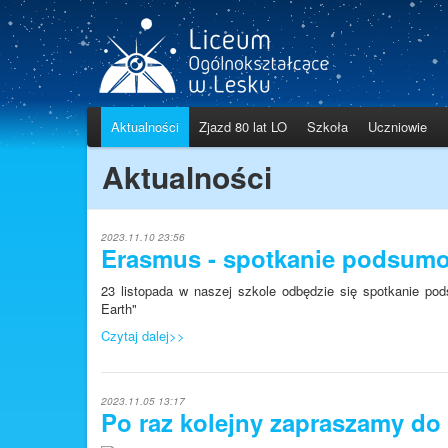
Aktualności
Zjazd 80 lat LO
Szkoła
Uczniowie
Aktualności
2023.11.10 23:56
Erasmus - spotkanie podsum
23 listopada w naszej szkole odbędzie się spotkanie po
Earth"
Czytaj dalej>>
2023.11.05 13:17
Po raz kolejny zapraszamy do u