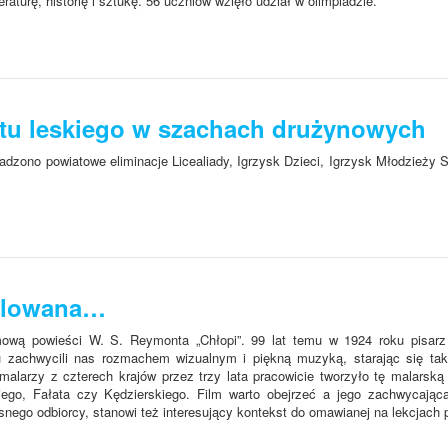
eraturę, historię i sztukę. 56 uczniów wzięło udział w olimpiadzie.
tu leskiego w szachach drużynowych
adzono powiatowe eliminacje Licealiady, Igrzysk Dzieci, Igrzysk Młodzieży 
malowana…
lmową powieści W. S. Reymonta „Chłopi”. 99 lat temu w 1924 roku pisarz
mu zachwycili nas rozmachem wizualnym i piękną muzyką, starając się ta
 malarzy z czterech krajów przez trzy lata pracowicie tworzyło tę malarsk
iego, Fałata czy Kędzierskiego. Film warto obejrzeć a jego zachwycając
snego odbiorcy, stanowi też interesujący kontekst do omawianej na lekcjach 