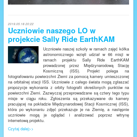
2019.05.18 20:22
Uczniowie naszego LO w
projekcie Sally Ride EarthKAM
Uczniowie naszej szkoły w ramach zajęć kółka
astronomicznego wzięli udział w 66 misji w
ramach projektu Sally Ride EarthKAM
prowadzonej przez Międzynarodową Stację
Kosmiczną (ISS). Projekt polega na
fotografowaniu powierzchni Ziemi za pomocą kamery umieszczonej
na orbitalnej stacji ISS. Uczniowie z całego świata mogą zgłaszać
propozycje wykonania z orbity fotografii określonych punktów na
powierzchni Ziemi. Zazwyczaj przeprowadzane są cztery tego typu
misje w ciągu roku. Zgłoszenia są przekazywane do kamery
pracującej na pokładzie Międzynarodowej Stacji Kosmicznej (ISS),
która po wykonaniu zdjęć przekazuje je na Ziemię, a następnie
uczniowie mogą je oglądać i analizować poprzez witrynę
internetową projektu.
Czytaj dalej>>