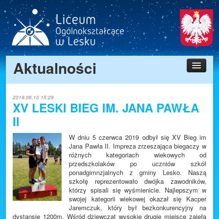
Aktualności
Aktualności
Zjazd 80 lat LO
Szkoła
2019.06.10 15:29
XV LESKI BIEG IM. JANA PAWŁA
Uczniowie
II
Przedmioty
W dniu 5 czerwca 2019 odbył się XV Bieg im
Rekrutacja 2026/2027
Jana Pawła II. Impreza zrzeszająca biegaczy w
różnych kategoriach wiekowych od
E-Dziennik
przedszkolaków po uczniów szkół
ponadgimnzjalnych z gminy Lesko. Naszą
Stara wersja WWW
szkołę reprezentowało dwójka zawodników,
którzy spisali się wyśmienicie. Najlepszym w
Kontakt
swojej kategorii wiekowej okazał się Kacper
Jaremczuk, który był bezkonkurencyjny na
Raport
dystansie 1200m. Wśród dziewcząt wysokie drugie miejsce zajęła