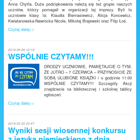
Anna Chytła. Duże podziękowania należą się też grupie naszych
Facebook
uczniów, którzy pomagali w organizacji tej imprezy. Byli to
Plan lekcji
uczniowie klasy Ia: Klaudia Biernasiewicz, Alicja Koncewicz,
Kwiatanowska-Nawrocka Nicole, Mikołaj Brajewski oraz Filip Łoś.
Czytaj dalej>>
2019.06.06 12:19
WSPÓLNIE CZYTAMY!!!
DRODZY UCZNIOWIE, PAMIĘTAJCIE O TYM,
ŻE JUTRO – 7 CZERWCA – PRZYNOSICIE ZE
SOBĄ ULUBIONE KSIĄŻKI i o godzinie 11:00
WSPÓLNIE CZYTAMY!!! Szczegóły Akcji
znajdziecie na bibliotecznej i szkolnej tablicy
ogłoszeń.
Czytaj dalej>>
2019.05.30 23:47
Wyniki sesji wiosennej konkursu
z języka niemieckiego z dnia