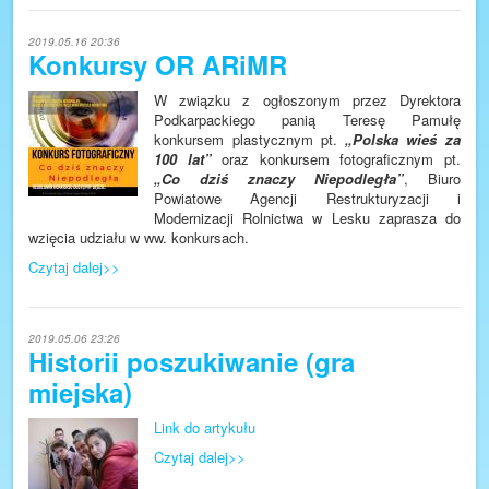
2019.05.16 20:36
Konkursy OR ARiMR
W związku z ogłoszonym przez Dyrektora
Podkarpackiego panią Teresę Pamułę
konkursem plastycznym pt.
„Polska wieś za
100 lat”
oraz
konkursem fotograficznym
pt.
„Co dziś znaczy Niepodległa”
, Biuro
Powiatowe Agencji Restrukturyzacji i
Modernizacji Rolnictwa w Lesku zaprasza do
wzięcia udziału w ww. konkursach.
Czytaj dalej>>
2019.05.06 23:26
Historii poszukiwanie (gra
miejska)
Link do artykułu
Czytaj dalej>>