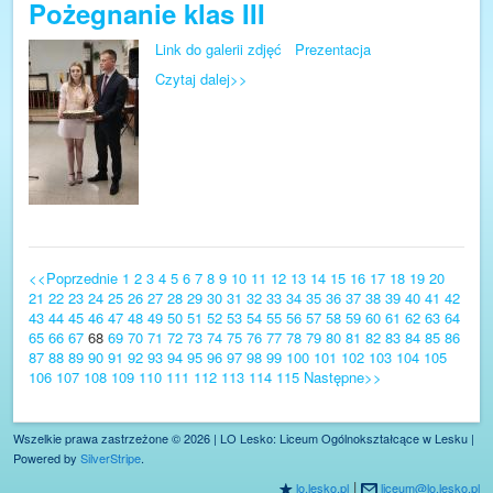
Pożegnanie klas III
Link do galerii zdjęć
Prezentacja
Czytaj dalej>>
<<Poprzednie
1
2
3
4
5
6
7
8
9
10
11
12
13
14
15
16
17
18
19
20
21
22
23
24
25
26
27
28
29
30
31
32
33
34
35
36
37
38
39
40
41
42
43
44
45
46
47
48
49
50
51
52
53
54
55
56
57
58
59
60
61
62
63
64
65
66
67
68
69
70
71
72
73
74
75
76
77
78
79
80
81
82
83
84
85
86
87
88
89
90
91
92
93
94
95
96
97
98
99
100
101
102
103
104
105
106
107
108
109
110
111
112
113
114
115
Następne>>
Wszelkie prawa zastrzeżone © 2026 | LO Lesko: Liceum Ogólnokształcące w Lesku |
Powered by
SilverStripe
.
|
lo.lesko.pl
liceum@lo.lesko.pl
R
@